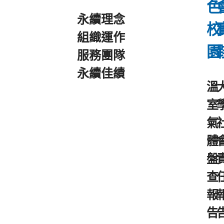
色
永續理念
校
組織運作
園
服務團隊
永續佳績
溫
室
氣
體
盤
查
報
告