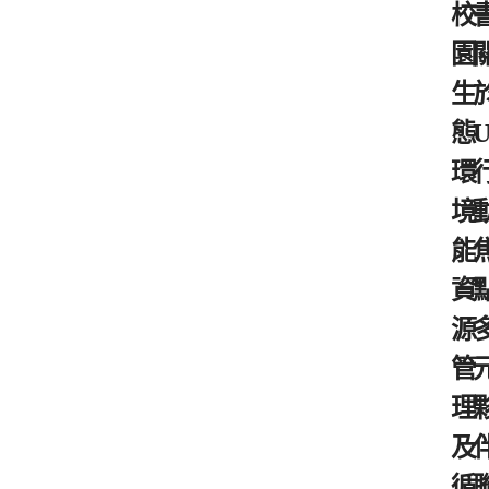
校
園
生
態
環
境
能
資
源
管
理
及
循