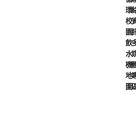
環
校
園
飲
水
機
地
圖