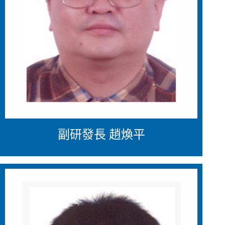
副研發長 趙煥平