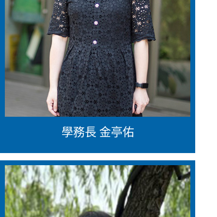
學務長 金亭佑