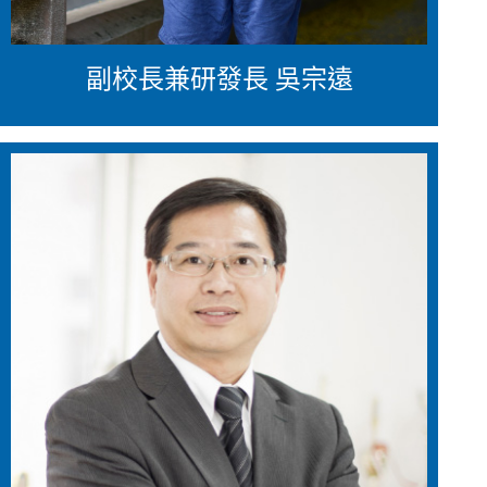
副校長兼研發長 吳宗遠