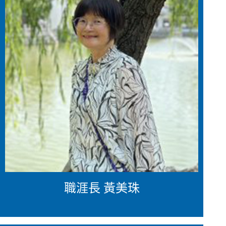
職涯長 黃美珠